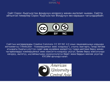
Сайт Сорос-Кыргызстан фондунун колдоосу менен иштелип чыккан. Сайтта
айтылган пикирлер Сорос-Кыргызстан Фондунун көз карашын чагылдырбайт.
Сайттын материалдары Creative Commons CC BY-NC 4.0 ачык лицензиясынын алдында
жеткиликтүү ("Attribution - Коммерциялык эмес колдонуу"), үчүнчү жактарга, Гапар Айтиев
атындагы Кыргыз улуттук сүрөт өнөр музейине милдеттүү түрдө шилтеме берүү менен
чыгармаларды коммерциялык эмес максатта колдонуу укугун, билим берүү максатында
көчүрүү, иштетүү, ыңгайлаштыруу мүмкүнчүлүгүн берет жана бардык менчик укуктар
КУСӨМ артында калат.