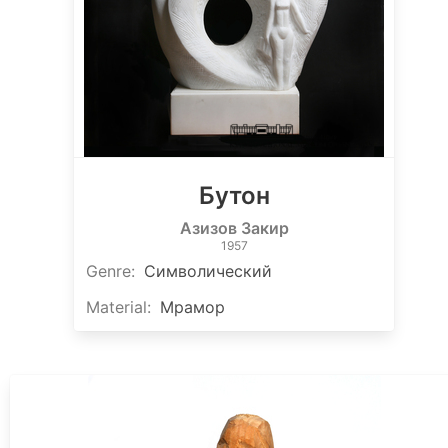
Бутон
Азизов Закир
1957
Genre
:
Символический
Material
:
Мрамор