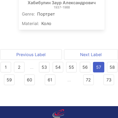
Хабибулин Заур Александрович
1937-1988
Genre
:
Портрет
Material
:
Коло
Previous Label
Next Label
1
2
…
53
54
55
56
57
58
59
60
61
…
72
73