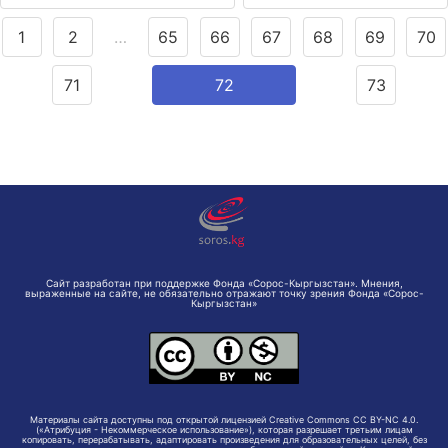
1
2
…
65
66
67
68
69
70
71
72
73
Сайт разработан при поддержке Фонда «Сорос-Кыргызстан». Мнения,
выраженные на сайте, не обязательно отражают точку зрения Фонда «Сорос-
Кыргызстан»
Материалы сайта доступны под открытой лицензией Creative Commons CC BY-NC 4.0.
(«Атрибуция - Некоммерческое использование»), которая разрешает третьим лицам
копировать, перерабатывать, адаптировать произведения для образовательных целей, без