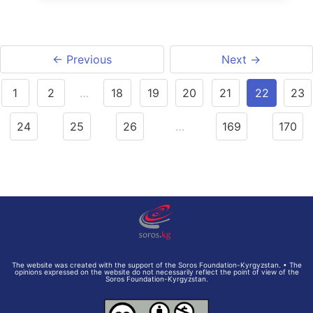
← Previous
Next →
1
2
…
18
19
20
21
22
23
24
25
26
…
169
170
The website was created with the support of the Soros Foundation-Kyrgyzstan. • The
opinions expressed on the website do not necessarily reflect the point of view of the
Soros Foundation-Kyrgyzstan.