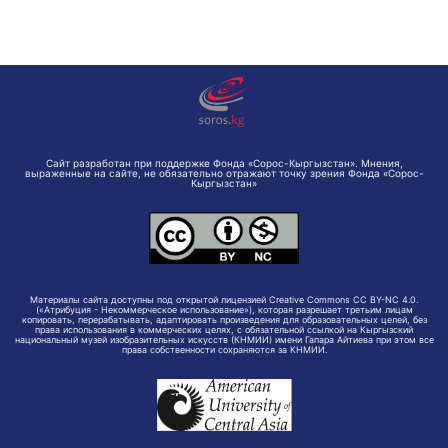
Сайт разработан при поддержке Фонда «Сорос-Кыргызстан». Мнения,
выраженные на сайте, не обязательно отражают точку зрения Фонда «Сорос-
Кыргызстан»
Материалы сайта доступны под открытой лицензией Creative Commons CC BY-NC 4.0.
(«Атрибуция - Некоммерческое использование»), которая разрешает третьим лицам
копировать, перерабатывать, адаптировать произведения для образовательных целей, без
права использования в коммерческих целях, с обязательной ссылкой на Кыргызский
национальный музей изобразительных искусств (КНМИИ) имени Гапара Айтиева при этом все
права собственности сохраняются за КНМИИ.