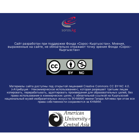
Сайт разработан при поддержке Фонда «Сорос-Кыргызстан». Мнения,
выраженные на сайте, не обязательно отражают точку зрения Фонда «Сорос-
Кыргызстан»
Материалы сайта доступны под открытой лицензией Creative Commons CC BY-NC 4.0.
(«Атрибуция - Некоммерческое использование»), которая разрешает третьим лицам
копировать, перерабатывать, адаптировать произведения для образовательных целей, без
права использования в коммерческих целях, с обязательной ссылкой на Кыргызский
национальный музей изобразительных искусств (КНМИИ) имени Гапара Айтиева при этом все
права собственности сохраняются за КНМИИ.