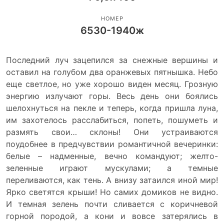
НОМЕР
6530-1940ж
Последний луч зацепился за снежные вершины и
оставил на голубом два оранжевых пятнышка. Небо
еще светлое, но уже хорошо виден месяц. Грозную
энергию излучают горы. Весь день они боялись
шелохнуться на пекле и теперь, когда пришла луна,
им захотелось расслабиться, попеть, пошуметь и
размять свои… склоны! Они устраиваются
поудобнее в предчувствии романтичной вечеринки:
белые – надменные, вечно командуют; желто-
зеленные играют мускулами; а темные
переливаются, как тень. А внизу затаился иной мир!
Ярко светятся крыши! Но самих домиков не видно.
И темная зелень почти сливается с коричневой
горной породой, а кони и вовсе затерялись в