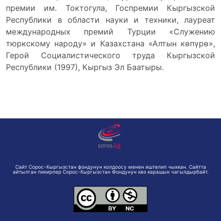
премии им. Токтогула, Госпремии Кыргызской
Республики в области науки и техники, лауреат
международных премий Турции «Служению
тюркскому народу» и Казахстана «Алтын көпүрө»,
Герой Социалистического труда Кыргызской
Республики (1997), Кыргыз Эл Баатыры.
Сайт Сорос-Кыргызстан фондунун колдоосу менен иштелип чыккан. Сайтта
айтылган пикирлер Сорос-Кыргызстан Фондунун көз карашын чагылдырбайт.