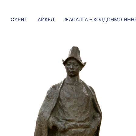
СҮРӨТ
АЙКЕЛ
ЖАСАЛГА – КОЛДОНМО ӨНӨ