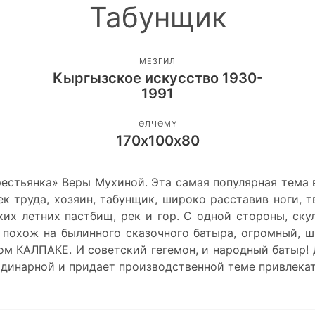
Табунщик
МЕЗГИЛ
Кыргызское искусство 1930-
1991
ӨЛЧӨМҮ
170х100х80
естьянка» Веры Мухиной. Эта самая популярная тема 
ек труда, хозяин, табунщик, широко расставив ноги, т
ких летних пастбищ, рек и гор. С одной стороны, ск
ой похож на былинного сказочного батыра, огромный, 
ьном КАЛПАКЕ. И советский гегемон, и народный батыр!
рдинарной и придает производственной теме привлекат