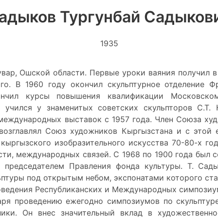
адыков Тургунбай Садыков
1935
всувар, Ошской области. Первые уроки ваяния получил 
ого. В 1960 году окончил скульптурное отделение Ф
ончил курсы повышения квалификации Московско
учился у знаменитых советских скульпторов С.Т. 
международных выставок с 1957 года. Член Союза ху
 возглавлял Союз художников Кыргызстана и с этой 
 кыргызского изобразительного искусства 70-80-х го
сти, международных связей. С 1968 по 1900 года был
 председателем Правления фонда культуры. Т. Сад
ьптуры под открытым небом, экспонатами которого ста
оведения Республиканских и Международных симпозиум
аря проведению ежегодно симпозиумов по скульптур
лики. Он внес значительный вклад в художественно