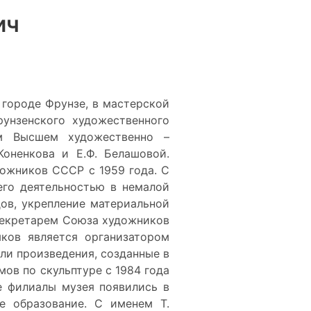
ич
в городе Фрунзе, в мастерской
рунзенского художественного
м Высшем художественно –
Коненкова и Е.Ф. Белашовой.
дожников СССР с 1959 года. С
его деятельностью в немалой
дов, укрепление материальной
 секретарем Союза художников
ыков является организатором
ли произведения, созданные в
ов по скульптуре с 1984 года
е филиалы музея появились в
е образование. С именем Т.