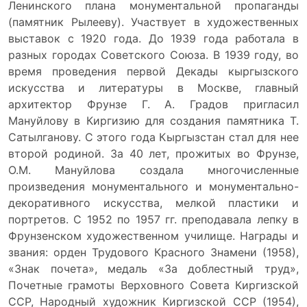
Ленинского плана монументальной пропаганды
(памятник Рылееву). Участвует в художественных
выставок с 1920 года. До 1939 года работала в
разных городах Советского Союза. В 1939 году, во
время проведения первой Декады кыргызского
искусства и литературы в Москве, главный
архитектор Фрунзе Г. А. Градов пригласил
Мануйлову в Киргизию для создания памятника Т.
Сатылганову. С этого года Кыргызстан стал для нее
второй родиной. За 40 лет, прожитых во Фрунзе,
О.М. Мануйлова создала многочисленные
произведения монументального и монументально-
декоративного искусства, мелкой пластики и
портретов. С 1952 по 1957 гг. преподавала лепку в
Фрунзенском художественном училище. Награды и
звания: орден Трудового Красного Знамени (1958),
«Знак почета», медаль «За доблестный труд»,
Почетные грамоты Верховного Совета Киргизской
ССР, Народный художник Киргизской ССР (1954),