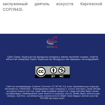
заслуженный деятель искусств Киргизской
ССР(1943).
Сайт Сорос-Кыргызстан фондунун колдоосу менен иштелип чыккан. Сайтта
айтылган пикирлер Сорос-Кыргызстан Фондунун көз карашын чагылдырбайт.
Сайттын материалдары Creative Commons CC BY-NC 4.0 ачык лицензиясынын алдында
жеткиликтүү ("Attribution - Коммерциялык эмес колдонуу"), үчүнчү жактарга, Гапар Айтиев
атындагы Кыргыз улуттук сүрөт өнөр музейине милдеттүү түрдө шилтеме берүү менен
чыгармаларды коммерциялык эмес максатта колдонуу укугун, билим берүү максатында
көчүрүү, иштетүү, ыңгайлаштыруу мүмкүнчүлүгүн берет жана бардык менчик укуктар
КУСӨМ артында калат.