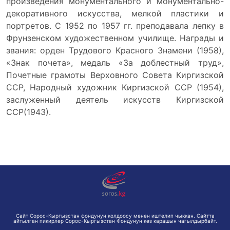
произведения монументального и монументально-
декоративного искусства, мелкой пластики и
портретов. С 1952 по 1957 гг. преподавала лепку в
Фрунзенском художественном училище. Награды и
звания: орден Трудового Красного Знамени (1958),
«Знак почета», медаль «За доблестный труд»,
Почетные грамоты Верховного Совета Киргизской
ССР, Народный художник Киргизской ССР (1954),
заслуженный деятель искусств Киргизской
ССР(1943).
Сайт Сорос-Кыргызстан фондунун колдоосу менен иштелип чыккан. Сайтта
айтылган пикирлер Сорос-Кыргызстан Фондунун көз карашын чагылдырбайт.