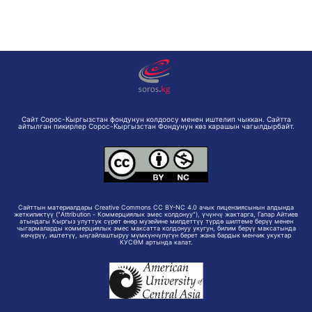
Сайт Сорос-Кыргызстан фондунун колдоосу менен иштелип чыккан. Сайтта
айтылган пикирлер Сорос-Кыргызстан Фондунун көз карашын чагылдырбайт.
Сайттын материалдары Creative Commons CC BY-NC 4.0 ачык лицензиясынын алдында
жеткиликтүү ("Attribution - Коммерциялык эмес колдонуу"), үчүнчү жактарга, Гапар Айтиев
атындагы Кыргыз улуттук сүрөт өнөр музейине милдеттүү түрдө шилтеме берүү менен
чыгармаларды коммерциялык эмес максатта колдонуу укугун, билим берүү максатында
көчүрүү, иштетүү, ыңгайлаштыруу мүмкүнчүлүгүн берет жана бардык менчик укуктар
КУСӨМ артында калат.