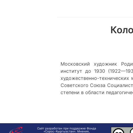
Коло
Московский художник Родил
институт до 1930 (1922—19
художественно-технических 
Советского Союза Социалисти
степени в области педагогиче
Сайт разработан при поддержке Фонда
«Сорос-Кыргызстан». Мнения,