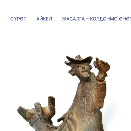
СҮРӨТ
АЙКЕЛ
ЖАСАЛГА – КОЛДОНМО ӨНӨ