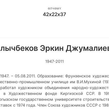
ӨЛЧӨМҮ
42х22х37
лычбеков Эркин Джумалие
1947-2011
.1947. – 05.08.2011. Образование: Фрунзенское художе
ественно-промышленном училище им В.И.Мухиной (197
г. работал художником объединения народно-художес
ом в Художественном фонде Киргизской ССР. В 199
гызском государственном университете строительств
тавок с 1974 года. Член Союза художников СССР с 198