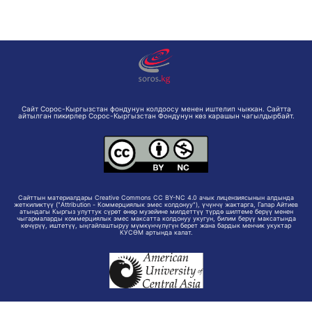
Сайт Сорос-Кыргызстан фондунун колдоосу менен иштелип чыккан. Сайтта
айтылган пикирлер Сорос-Кыргызстан Фондунун көз карашын чагылдырбайт.
Сайттын материалдары Creative Commons CC BY-NC 4.0 ачык лицензиясынын алдында
жеткиликтүү ("Attribution - Коммерциялык эмес колдонуу"), үчүнчү жактарга, Гапар Айтиев
атындагы Кыргыз улуттук сүрөт өнөр музейине милдеттүү түрдө шилтеме берүү менен
чыгармаларды коммерциялык эмес максатта колдонуу укугун, билим берүү максатында
көчүрүү, иштетүү, ыңгайлаштыруу мүмкүнчүлүгүн берет жана бардык менчик укуктар
КУСӨМ артында калат.