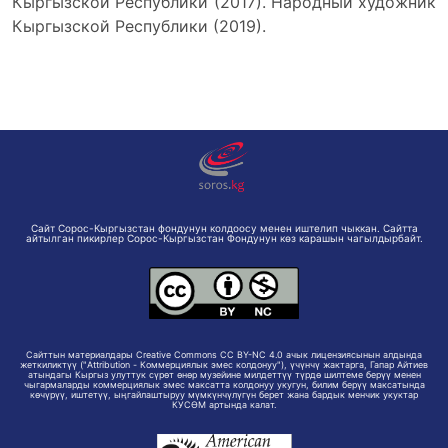
Кыргызской Республики (2017). Народный художник
Кыргызской Республики (2019).
Сайт Сорос-Кыргызстан фондунун колдоосу менен иштелип чыккан. Сайтта
айтылган пикирлер Сорос-Кыргызстан Фондунун көз карашын чагылдырбайт.
Сайттын материалдары Creative Commons CC BY-NC 4.0 ачык лицензиясынын алдында
жеткиликтүү ("Attribution - Коммерциялык эмес колдонуу"), үчүнчү жактарга, Гапар Айтиев
атындагы Кыргыз улуттук сүрөт өнөр музейине милдеттүү түрдө шилтеме берүү менен
чыгармаларды коммерциялык эмес максатта колдонуу укугун, билим берүү максатында
көчүрүү, иштетүү, ыңгайлаштыруу мүмкүнчүлүгүн берет жана бардык менчик укуктар
КУСӨМ артында калат.