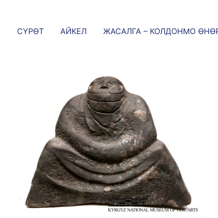
СҮРӨТ
АЙКЕЛ
ЖАСАЛГА – КОЛДОНМО ӨНӨ