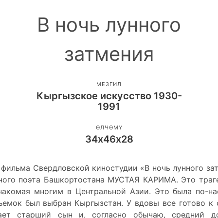
В ночь лунного
затмения
МЕЗГИЛ
Кыргызское искусство 1930-
1991
ӨЛЧӨМҮ
34х46х28
 фильма Свердловской киностудии «В ночь лунного за
ного поэта Башкортостана МУСТАЯ КАРИМА. Это траг
 знакомая многим в Центральной Азии. Это была по-н
ъемок был выбран Кыргызстан. У вдовы все готово к 
ает старший сын и, согласно обычаю, средний д