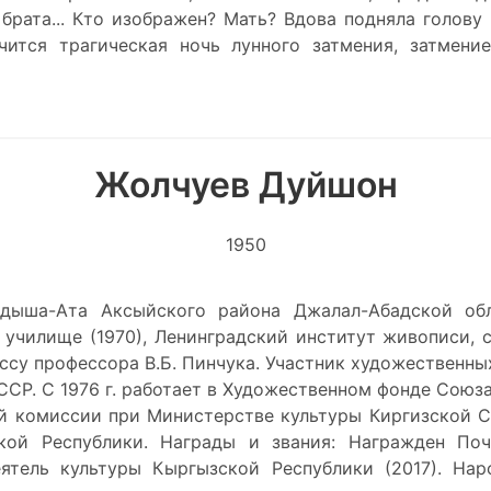
рата... Кто изображен? Мать? Вдова подняла голову
чится трагическая ночь лунного затмения, затмен
Жолчуев Дуйшон
1950
Падыша-Ата Аксыйского района Джалал-Абадской об
училище (1970), Ленинградский институт живописи, 
лассу профессора В.Б. Пинчука. Участник художественных
СССР. С 1976 г. работает в Художественном фонде Союз
ой комиссии при Министерстве культуры Киргизской 
ой Республики. Награды и звания: Награжден По
еятель культуры Кыргызской Республики (2017). На