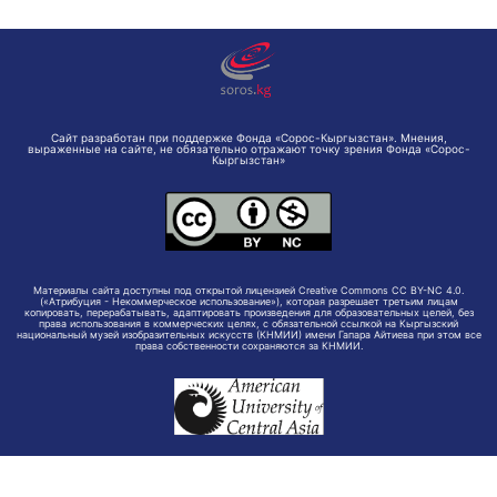
Сайт разработан при поддержке Фонда «Сорос-Кыргызстан». Мнения,
выраженные на сайте, не обязательно отражают точку зрения Фонда «Сорос-
Кыргызстан»
Материалы сайта доступны под открытой лицензией Creative Commons CC BY-NC 4.0.
(«Атрибуция - Некоммерческое использование»), которая разрешает третьим лицам
копировать, перерабатывать, адаптировать произведения для образовательных целей, без
права использования в коммерческих целях, с обязательной ссылкой на Кыргызский
национальный музей изобразительных искусств (КНМИИ) имени Гапара Айтиева при этом все
права собственности сохраняются за КНМИИ.