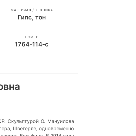
МАТЕРИАЛ / ТЕХНИКА
Гипс, тон
НОМЕР
1764-114-с
овна
ССР. Скульптурой О. Мануилова
тера, Швегерле, одновременно
ессора Вельфина. В 1914 году