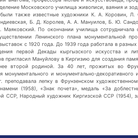
тделение Московского училища живописи, ваяния и зодч
были также известные художники К. А. Коровин, Л. О
диевская, Б. Д. Королев, А. А. Мануилов, Б. Ю. Сандо
В. Маяковский. По окончании училища сотрудничал
уществлении Ленинского плана монументальной про
выставок с 1920 года. До 1939 года работала в разных
дения первой Декады кыргызского искусства и ли
ов пригласил Мануйлову в Киргизию для создания памя
нее второй родиной. За 40 лет, прожитых во Фрун
я монументального и монументально-декоративного и
гг. преподавала лепку в Фрунзенском художественном
намени (1958), «Знак почета», медаль «За доблест
ой ССР, Народный художник Киргизской ССР (1954), з