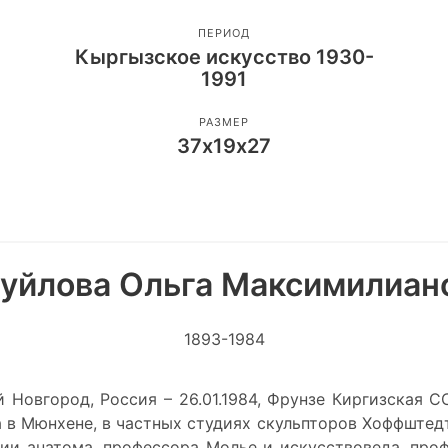
ПЕРИОД
Кыргызское искусство 1930-
1991
РАЗМЕР
37х19х27
уйлова Ольга Максимилиан
1893-1984
й Новгород, Россия – 26.01.1984, Фрунзе Киргизская 
да в Мюнхене, в частных студиях скульпторов Хоффштед
ии анатома, профессора Молье и искусствоведа, проф