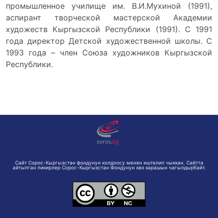
промышленное училище им. В.И.Мухиной (1991),
аспирант творческой мастерской Академии
художеств Кыргызской Республики (1991). С 1991
года директор Детской художественной школы. С
1993 года – член Союза художников Кыргызской
Республики.
Сайт Сорос-Кыргызстан фондунун колдоосу менен иштелип чыккан. Сайтта
айтылган пикирлер Сорос-Кыргызстан Фондунун көз карашын чагылдырбайт.