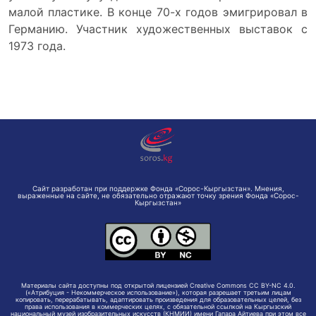
малой пластике. В конце 70-х годов эмигрировал в
Германию. Участник художественных выставок с
1973 года.
Сайт разработан при поддержке Фонда «Сорос-Кыргызстан». Мнения,
выраженные на сайте, не обязательно отражают точку зрения Фонда «Сорос-
Кыргызстан»
Материалы сайта доступны под открытой лицензией Creative Commons CC BY-NC 4.0.
(«Атрибуция - Некоммерческое использование»), которая разрешает третьим лицам
копировать, перерабатывать, адаптировать произведения для образовательных целей, без
права использования в коммерческих целях, с обязательной ссылкой на Кыргызский
национальный музей изобразительных искусств (КНМИИ) имени Гапара Айтиева при этом все