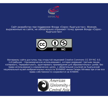
Сайт разработан при поддержке Фонда «Сорос-Кыргызстан». Мнения,
выраженные на сайте, не обязательно отражают точку зрения Фонда «Сорос-
Кыргызстан»
Материалы сайта доступны под открытой лицензией Creative Commons CC BY-NC 4.0.
(«Атрибуция - Некоммерческое использование»), которая разрешает третьим лицам
копировать, перерабатывать, адаптировать произведения для образовательных целей, без
права использования в коммерческих целях, с обязательной ссылкой на Кыргызский
национальный музей изобразительных искусств (КНМИИ) имени Гапара Айтиева при этом все
права собственности сохраняются за КНМИИ.