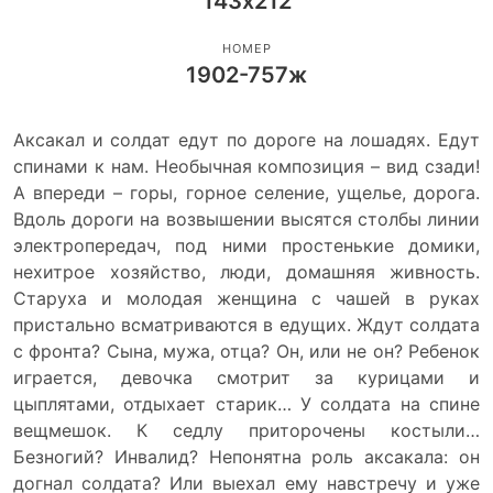
143х212
НОМЕР
1902-757ж
Аксакал и солдат едут по дороге на лошадях. Едут
спинами к нам. Необычная композиция – вид сзади!
А впереди – горы, горное селение, ущелье, дорога.
Вдоль дороги на возвышении высятся столбы линии
электропередач, под ними простенькие домики,
нехитрое хозяйство, люди, домашняя живность.
Старуха и молодая женщина с чашей в руках
пристально всматриваются в едущих. Ждут солдата
с фронта? Сына, мужа, отца? Он, или не он? Ребенок
играется, девочка смотрит за курицами и
цыплятами, отдыхает старик… У солдата на спине
вещмешок. К седлу приторочены костыли…
Безногий? Инвалид? Непонятна роль аксакала: он
догнал солдата? Или выехал ему навстречу и уже