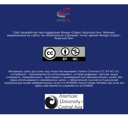
Сайт разработан при поддержке Фонда «Сорос-Кыргызстан». Мнения,
выраженные на сайте, не обязательно отражают точку зрения Фонда «Сорос-
Кыргызстан»
Материалы сайта доступны под открытой лицензией Creative Commons CC BY-NC 4.0.
(«Атрибуция - Некоммерческое использование»), которая разрешает третьим лицам
копировать, перерабатывать, адаптировать произведения для образовательных целей, без
права использования в коммерческих целях, с обязательной ссылкой на Кыргызский
национальный музей изобразительных искусств (КНМИИ) имени Гапара Айтиева при этом все
права собственности сохраняются за КНМИИ.