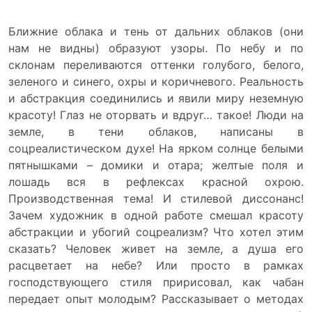
Ближние облака и тень от дальних облаков (они
нам не видны) образуют узоры. По небу и по
склонам переливаются оттенки голубого, белого,
зеленого и синего, охры и коричневого. Реальность
и абстракция соединились и явили миру неземную
красоту! Глаз не оторвать и вдруг… такое! Люди на
земле, в тени облаков, написаны в
соцреалистическом духе! На ярком солнце белыми
пятнышками – домики и отара; желтые поля и
лошадь вся в рефлексах красной охрою.
Производственная тема! И стилевой диссонанс!
Зачем художник в одной работе смешал красоту
абстракции и убогий соцреализм? Что хотел этим
сказать? Человек живет на земле, а душа его
расцветает на небе? Или просто в рамках
господствующего стиля пририсовал, как чабан
передает опыт молодым? Рассказывает о методах