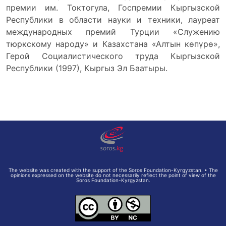
премии им. Токтогула, Госпремии Кыргызской
Республики в области науки и техники, лауреат
международных премий Турции «Служению
тюркскому народу» и Казахстана «Алтын көпүрө»,
Герой Социалистического труда Кыргызской
Республики (1997), Кыргыз Эл Баатыры.
The website was created with the support of the Soros Foundation-Kyrgyzstan. • The
opinions expressed on the website do not necessarily reflect the point of view of the
Soros Foundation-Kyrgyzstan.