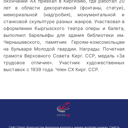
окончании АХ приехал в Киргизию, где работал 20
лет в области декоративной (фонтаны, статуи),
мемориальной (надгробия), монументальной и
станковой скульптуре разных жанров. Участвовал в
оформлении Кыргызского театра оперы и балета,
выполнил барельефы для здания библиотеки им.
Чернышевского, памятник Героям-комсомольцам
на бульваре Молодой гвардии. Награды: Почетная
грамота Верховного Совета Кирг. ССР, медаль «За
трудовое отличие». Участник художественных
выставок с 1939 года. Член СХ Кирг. ССР.
Сайт Сорос-Кыргызстан фондунун колдоосу менен иштелип чыккан. Сайтта