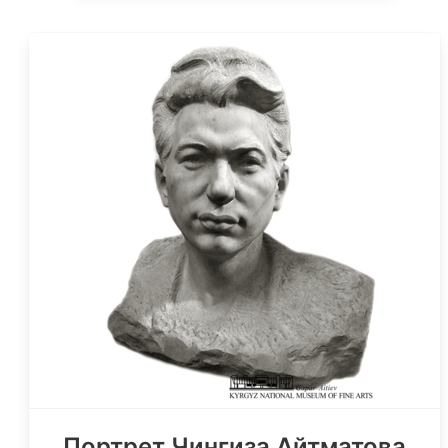
Портрет Чингиза Айтматова