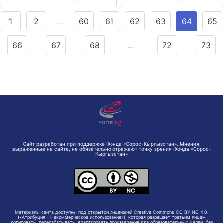
1
2
…
60
61
62
63
64
65
66
67
68
…
72
73
Сайт разработан при поддержке Фонда «Сорос-Кыргызстан». Мнения,
выраженные на сайте, не обязательно отражают точку зрения Фонда «Сорос-
Кыргызстан»
Материалы сайта доступны под открытой лицензией Creative Commons CC BY-NC 4.0.
(«Атрибуция - Некоммерческое использование»), которая разрешает третьим лицам
копировать, перерабатывать, адаптировать произведения для образовательных целей, без