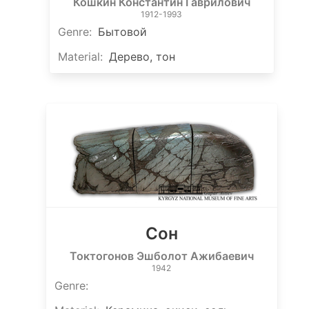
Кошкин Константин Гаврилович
1912-1993
Genre
:
Бытовой
Material
:
Дерево, тон
Сон
Токтогонов Эшболот Ажибаевич
1942
Genre
: