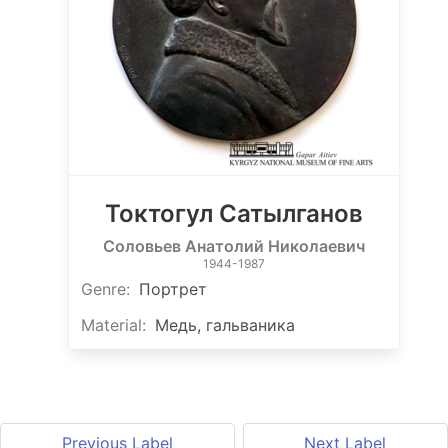
Токтогул Сатылганов
Соловьев Анатолий Николаевич
1944-1987
Genre
:
Портрет
Material
:
Медь, гальваника
Previous Label
Next Label