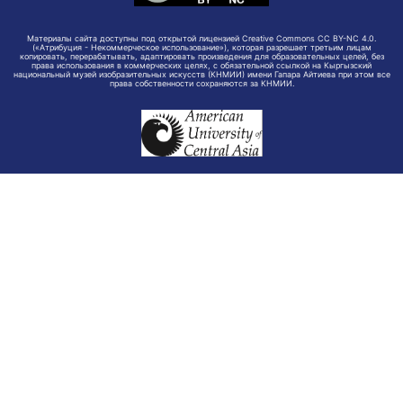
Материалы сайта доступны под открытой лицензией Creative Commons CC BY-NC 4.0.
(«Атрибуция - Некоммерческое использование»), которая разрешает третьим лицам
копировать, перерабатывать, адаптировать произведения для образовательных целей, без
права использования в коммерческих целях, с обязательной ссылкой на Кыргызский
национальный музей изобразительных искусств (КНМИИ) имени Гапара Айтиева при этом все
права собственности сохраняются за КНМИИ.