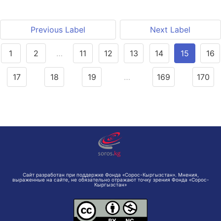
Previous Label
Next Label
1
2
…
11
12
13
14
15
16
17
18
19
…
169
170
Сайт разработан при поддержке Фонда «Сорос-Кыргызстан». Мнения,
выраженные на сайте, не обязательно отражают точку зрения Фонда «Сорос-
Кыргызстан»